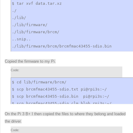
$ tar xvf data.tar.xz 

./

./lib/

./lib/firmware/

./lib/firmware/brcm/

..snip..

./lib/firmware/brcm/brcmfmac43455-sdio.bin

./lib/firmware/brcm/brcmfmac43455-sdio.clm_blob

./lib/firmware/brcm/brcmfmac43455-sdio.txt

Copied the firmware to my Pi.
..snip..
Code:
$ cd lib/firmware/brcm/

$ scp brcmfmac43455-sdio.txt pi@rpi3s:~/

$ scp brcmfmac43455-sdio.bin  pi@rpi3s:~/

$ scp brcmfmac43455-sdio.clm_blob rpi3s:~/
On the Pi 3 B+ I then copied the files to where they belong and loaded
the driver.
Code: