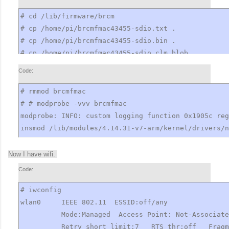
# cd /lib/firmware/brcm

# cp /home/pi/brcmfmac43455-sdio.txt .

# cp /home/pi/brcmfmac43455-sdio.bin .

# cp /home/pi/brcmfmac43455-sdio.clm_blob .
Code:
# rmmod brcmfmac

# # modprobe -vvv brcmfmac

modprobe: INFO: custom logging function 0x1905c reg
insmod /lib/modules/4.14.31-v7-arm/kernel/drivers/n
modprobe: INFO: context 0x254178 released
Now I have wifi.
Code:
# iwconfig

wlan0     IEEE 802.11  ESSID:off/any  

          Mode:Managed  Access Point: Not-Associate
          Retry short limit:7   RTS thr:off   Fragm