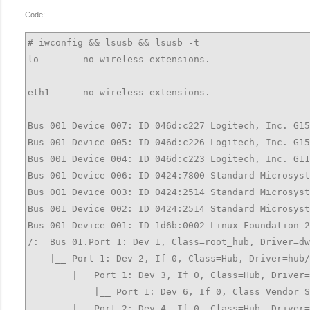
Code:
# iwconfig && lsusb && lsusb -t

lo        no wireless extensions.

eth1      no wireless extensions.

Bus 001 Device 007: ID 046d:c227 Logitech, Inc. G15
Bus 001 Device 005: ID 046d:c226 Logitech, Inc. G15
Bus 001 Device 004: ID 046d:c223 Logitech, Inc. G11
Bus 001 Device 006: ID 0424:7800 Standard Microsyst
Bus 001 Device 003: ID 0424:2514 Standard Microsyst
Bus 001 Device 002: ID 0424:2514 Standard Microsyst
Bus 001 Device 001: ID 1d6b:0002 Linux Foundation 2
/:  Bus 01.Port 1: Dev 1, Class=root_hub, Driver=dw
    |__ Port 1: Dev 2, If 0, Class=Hub, Driver=hub/
        |__ Port 1: Dev 3, If 0, Class=Hub, Driver=
            |__ Port 1: Dev 6, If 0, Class=Vendor S
        |__ Port 2: Dev 4, If 0, Class=Hub, Driver=