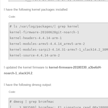
            |__ Port 1: Dev 5, If 1, Class=Human In
I have the following kernel packages installed:
            |__ Port 1: Dev 5, If 0, Class=Human In
            |__ Port 4: Dev 7, If 0, Class=Human In
Code:
# ifconfig wlan0 up

# ls /var/log/packages/| grep kernel

wlan0: ERROR while getting interface flags: No such
kernel-firmware-20160628git-noarch-1

# ifconfig wlan1 up                     

kernel-headers-4.4.14-arm-1

wlan1: ERROR while getting interface flags: No such
kernel-modules-armv5-4.4.14_armv5-arm-2

kernel-modules-sarpi3-4.14.31-armv7-1_slack14.2_30M
kernel-source-4.4.14-arm-2

kernel_armv5-4.4.14-arm-2

kernel_sarpi3-4.14.31-armv7-1_slack14.2_30Mar18_sp1
I updated the kernel firmware to
kernel-firmware-20180330_a3be6d4-
noarch-1_slack14.2
.
I have the following dmesg output:
Code:
# dmesg | grep brcmfmac

[    3.983580] brcmfmac: F1 signature read @0x18000