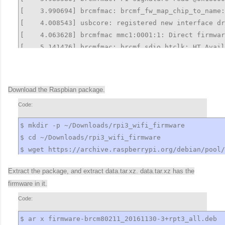
[    3.990694] brcmfmac: brcmf_fw_map_chip_to_name:
[    4.008543] usbcore: registered new interface dr
[    4.063628] brcmfmac mmc1:0001:1: Direct firmwar
[    5.141476] brcmfmac: brcmf_sdio_htclk: HT Avail
[    6.153155] brcmfmac: brcmf_sdio_htclk: HT Avail
Download the Raspbian package.
Code:
$ mkdir -p ~/Downloads/rpi3_wifi_firmware

$ cd ~/Downloads/rpi3_wifi_firmware

$ wget https://archive.raspberrypi.org/debian/pool/
Extract the package, and extract data.tar.xz. data.tar.xz has the
firmware in it.
Code:
$ ar x firmware-brcm80211_20161130-3+rpt3_all.deb
