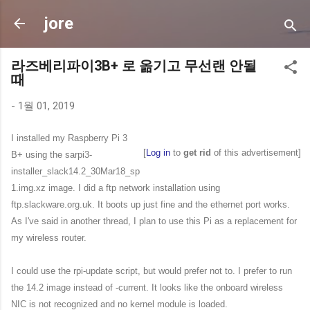
jore
라즈베리파이3B+ 로 옮기고 무선랜 안될
때
-
1월 01, 2019
I installed my Raspberry Pi 3
[
Log in
to
get rid
of this advertisement]
B+ using the sarpi3-
installer_slack14.2_30Mar18_sp
1.img.xz image. I did a ftp network installation using
ftp.slackware.org.uk. It boots up just fine and the ethernet port works.
As I've said in another thread, I plan to use this Pi as a replacement for
my wireless router.
I could use the rpi-update script, but would prefer not to. I prefer to run
the 14.2 image instead of -current. It looks like the onboard wireless
NIC is not recognized and no kernel module is loaded.