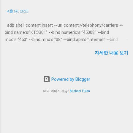
용 전원선 굴러다니는거를 획득 하고.... 라디에
-
4월 06, 2025
이터 상단에 이런 나사가 양쪽으로 총 4개 있습
니다. 모두 풀어주시고 상판을 드라이버 등을 이
adb shell content insert --uri content://telephony/carriers --
용해 저렇게 재껴주면 상판이 조금씩 빠집니다.
bind name:s:"KT5G01" --bind numeric:s:"45008" --bind
상판을 제거 해주시고 밑에 그릴도 제거 해줍니
mcc:s:"450" --bind mnc:s:"08" --bind apn:s:"internet" --bind
다. 상부 부품을 모두 제거 하였으면 뒤집어 줍
type:s:"default,supl,dun" --bind protocol:s:"IPV4V6" --bind
니다. 다리 부품 양쪽 2개 제거해주시면 됩니다.
자세한 내용 보기
authtype:s:"0" --bind current:s:"1" --bind mtu:s:"1450" --bind
나사는 총 4개 입니다. 하단부에 여기 나사 3개
skip_464xlat:s:"0" KT용 테더링 우회 명령어 ./adb shell settings
풀어주시고 이부분 2개 풀어주시고 상판과 같은
put system csc_pref_camera_forced_shuttersound_key 0 카
방식으로 긴 막대기를 이용해 하판을 빼줍니다.
메라무음
이런식으로 하판 분리후 옆으로 눕혀서 옆판을
Powered by Blogger
화살표 방향대로 제품 아래쪽을 향해 밀어주시
면 이렇게 조금 밀리구요 이걸 위로 열어주시면
테마 이미지 제공:
Michael Elkan
이렇게 열립니다. 네모 박스 친부분 전원부 입니
다. 2개 모두 빼야 되구요 상단 사진과 같이 안
쪽에 튀어 나와있는 부분을 롱노즈로 잡고 당기
면 잘 빠집니다. 여기 접지 부분도 제거 해주시
고 사진과 같이 선을 자르고 저 고무 부품을 확